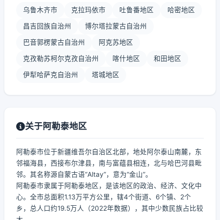
乌鲁木齐市
克拉玛依市
吐鲁番地区
哈密地区
昌吉回族自治州
博尔塔拉蒙古自治州
巴音郭楞蒙古自治州
阿克苏地区
克孜勒苏柯尔克孜自治州
喀什地区
和田地区
伊犁哈萨克自治州
塔城地区
关于阿勒泰地区
阿勒泰市位于新疆维吾尔自治区北部，地处阿尔泰山南麓，东
邻福海县，西接布尔津县，南与富蕴县相连，北与哈巴河县毗
邻。其名称源自蒙古语“Altay”，意为“金山”。
阿勒泰市隶属于阿勒泰地区，是该地区的政治、经济、文化中
心。全市总面积1.13万平方公里，辖4个街道、6个镇、2个
乡，总人口约19.5万人（2022年数据），其中少数民族占比较
大。