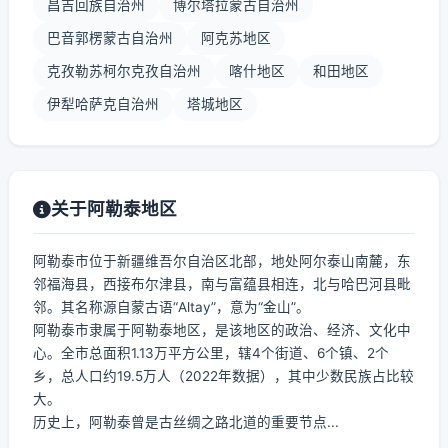
昌吉回族自治州
博尔塔拉蒙古自治州
巴音郭楞蒙古自治州
阿克苏地区
克孜勒苏柯尔克孜自治州
喀什地区
和田地区
伊犁哈萨克自治州
塔城地区
关于阿勒泰地区
阿勒泰市位于新疆维吾尔自治区北部，地处阿尔泰山南麓，东
邻福海县，西接布尔津县，南与富蕴县相连，北与哈巴河县毗
邻。其名称源自蒙古语“Altay”，意为“金山”。
阿勒泰市隶属于阿勒泰地区，是该地区的政治、经济、文化中
心。全市总面积1.13万平方公里，辖4个街道、6个镇、2个
乡，总人口约19.5万人（2022年数据），其中少数民族占比较
大。
历史上，阿勒泰曾是古丝绸之路北道的重要节点...