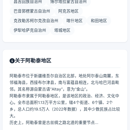
昌吉回族自治州
博尔塔拉蒙古自治州
巴音郭楞蒙古自治州
阿克苏地区
克孜勒苏柯尔克孜自治州
喀什地区
和田地区
伊犁哈萨克自治州
塔城地区
关于阿勒泰地区
阿勒泰市位于新疆维吾尔自治区北部，地处阿尔泰山南麓，东
邻福海县，西接布尔津县，南与富蕴县相连，北与哈巴河县毗
邻。其名称源自蒙古语“Altay”，意为“金山”。
阿勒泰市隶属于阿勒泰地区，是该地区的政治、经济、文化中
心。全市总面积1.13万平方公里，辖4个街道、6个镇、2个
乡，总人口约19.5万人（2022年数据），其中少数民族占比较
大。
历史上，阿勒泰曾是古丝绸之路北道的重要节点...