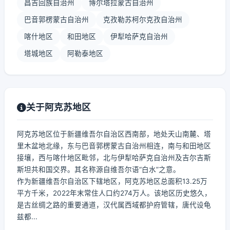
昌吉回族自治州
博尔塔拉蒙古自治州
巴音郭楞蒙古自治州
克孜勒苏柯尔克孜自治州
喀什地区
和田地区
伊犁哈萨克自治州
塔城地区
阿勒泰地区
关于阿克苏地区
阿克苏地区位于新疆维吾尔自治区西南部，地处天山南麓、塔
里木盆地北缘，东与巴音郭楞蒙古自治州相连，南与和田地区
接壤，西与喀什地区毗邻，北与伊犁哈萨克自治州及吉尔吉斯
斯坦共和国交界。其名称源自维吾尔语“白水”之意。
作为新疆维吾尔自治区下辖地区，阿克苏地区总面积13.25万
平方千米，2022年末常住人口约274万人。该地区历史悠久，
是古丝绸之路的重要通道，汉代属西域都护府管辖，唐代设龟
兹都...