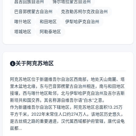
昌吉回族自治州
博尔塔拉蒙古自治州
巴音郭楞蒙古自治州
克孜勒苏柯尔克孜自治州
喀什地区
和田地区
伊犁哈萨克自治州
塔城地区
阿勒泰地区
关于阿克苏地区
阿克苏地区位于新疆维吾尔自治区西南部，地处天山南麓、塔
里木盆地北缘，东与巴音郭楞蒙古自治州相连，南与和田地区
接壤，西与喀什地区毗邻，北与伊犁哈萨克自治州及吉尔吉斯
斯坦共和国交界。其名称源自维吾尔语“白水”之意。
作为新疆维吾尔自治区下辖地区，阿克苏地区总面积13.25万
平方千米，2022年末常住人口约274万人。该地区历史悠久，
是古丝绸之路的重要通道，汉代属西域都护府管辖，唐代设龟
兹都...