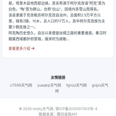
部，塔里木盆地西部边缘。其名称源于柯尔克孜语“阿克”意为
白色，“陶”意为群山，合称“白山”，因境内多雪山而得名。
该县隶属于克孜勒苏柯尔克孜自治州，总面积2.5万平方公
里，辖有2镇、10乡，总人口约17万人，其中柯尔克孜族为主
要少数民族之一。
阿克陶历史悠久，自古以来便是丝绸之路的重要通道。秦汉时
期属西域都护府管辖，唐宋时为疏勒...
查看更多介绍
友情链接
c7599天气网
yuaqkp天气网
fgnzs天气网
gnjzs天气
网
© 2026 tmbty天气网.
鄂ICP备2025107503号-4
数据来源：腾讯官网API