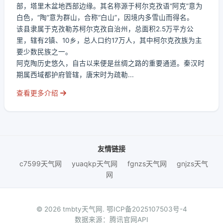
部，塔里木盆地西部边缘。其名称源于柯尔克孜语“阿克”意为
白色，“陶”意为群山，合称“白山”，因境内多雪山而得名。
该县隶属于克孜勒苏柯尔克孜自治州，总面积2.5万平方公
里，辖有2镇、10乡，总人口约17万人，其中柯尔克孜族为主
要少数民族之一。
阿克陶历史悠久，自古以来便是丝绸之路的重要通道。秦汉时
期属西域都护府管辖，唐宋时为疏勒...
查看更多介绍
友情链接
c7599天气网
yuaqkp天气网
fgnzs天气网
gnjzs天气
网
© 2026 tmbty天气网.
鄂ICP备2025107503号-4
数据来源：腾讯官网API