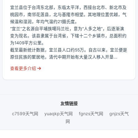
宜兰县位于台湾东北部，东临太平洋，西接台北市、新北市及
桃园市，南邻花莲县，北与基隆市相望。其地理位置优越，气
候温和湿润，年均气温约21摄氏度。
“宜兰”之名源自平埔族噶玛兰社，意为“人多之地”，后逐渐演
变为现名。该县隶属于台湾省，下辖十二个乡镇市，总面积约
为1409平方公里。
截至最新统计数据，宜兰县人口约55万。自古以来，宜兰便是
原住民族的聚居地，清代中期开始有大量汉人移入开垦...
查看更多介绍
友情链接
c7599天气网
yuaqkp天气网
fgnzs天气网
gnjzs天气
网