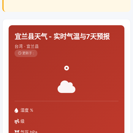
宜兰县天气 - 实时气温与7天预报
台湾 · 宜兰县
更新于 :
°
湿度 %
级
气压 hPa