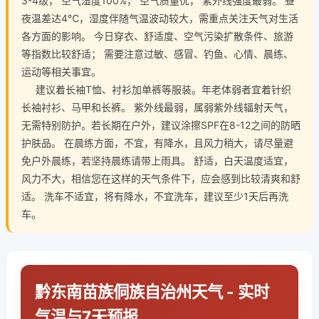
3-4级， 空气湿度100%， 空气质量优， 紫外线强度最弱。 昼
夜温差达4℃，湿度伴随气温波动较大，需重点关注天气对生活
各方面的影响。 今日穿衣、舒适度、空气污染扩散条件、旅游
等指数比较舒适； 需要注意过敏、感冒、钓鱼、心情、晨练、
运动等相关事宜。
建议着长袖T恤、衬衫加单裤等服装。年老体弱者宜着针织
长袖衬衫、马甲和长裤。 紫外线最弱，属弱紫外线辐射天气，
无需特别防护。若长期在户外，建议涂擦SPF在8-12之间的防晒
护肤品。 在晨练方面，不宜，有降水，且风力稍大，请尽量避
免户外晨练，若坚持晨练请带上雨具。 舒适，白天温度适宜，
风力不大，相信您在这样的天气条件下，应会感到比较清爽和舒
适。 洗车不适宜，将有降水，不宜洗车，建议至少1天后再洗
车。
黔东南苗族侗族自治州天气 - 实时
气温与7天预报