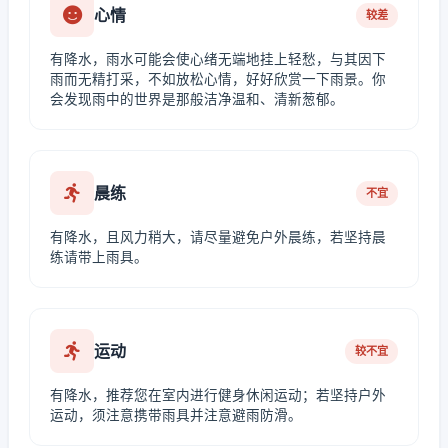
心情
较差
有降水，雨水可能会使心绪无端地挂上轻愁，与其因下
雨而无精打采，不如放松心情，好好欣赏一下雨景。你
会发现雨中的世界是那般洁净温和、清新葱郁。
晨练
不宜
有降水，且风力稍大，请尽量避免户外晨练，若坚持晨
练请带上雨具。
运动
较不宜
有降水，推荐您在室内进行健身休闲运动；若坚持户外
运动，须注意携带雨具并注意避雨防滑。