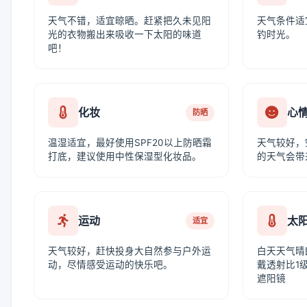
天气不错，适宜晾晒。赶紧把久未见阳
天气条件适
光的衣物搬出来吸收一下太阳的味道
钓时光。
吧！
化妆
心
防晒
温湿适宜，最好使用SPF20以上防晒霜
天气较好，
打底，建议使用中性保湿型化妆品。
的天气会带
运动
太
适宜
天气较好，赶快投身大自然参与户外运
白天天气晴
动，尽情感受运动的快乐吧。
戴透射比1级
遮阳镜