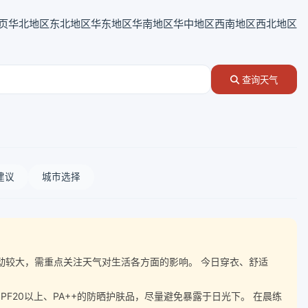
页
华北地区
东北地区
华东地区
华南地区
华中地区
西南地区
西北地区
查询天气
建议
城市选择
气温波动较大，需重点关注天气对生活各方面的影响。 今日穿衣、舒适
20以上、PA++的防晒护肤品，尽量避免暴露于日光下。 在晨练