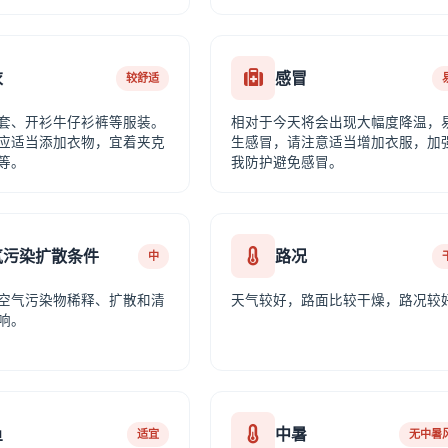
衣
感冒
较舒适
套、开衫牛仔衫裤等服装。
相对于今天将会出现大幅度降温，
应适当添加衣物，宜着夹克
生感冒，请注意适当增加衣服，加
等。
我防护避免感冒。
气污染扩散条件
路况
中
空气污染物稀释、扩散和清
天气较好，路面比较干燥，路况较
响。
鱼
中暑
适宜
无中暑