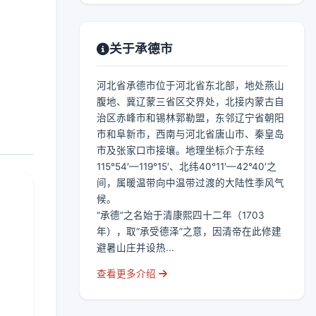
关于承德市
河北省承德市位于河北省东北部，地处燕山
腹地、冀辽蒙三省区交界处，北接内蒙古自
治区赤峰市和锡林郭勒盟，东邻辽宁省朝阳
市和阜新市，西南与河北省唐山市、秦皇岛
市及张家口市接壤。地理坐标介于东经
115°54′—119°15′、北纬40°11′—42°40′之
间，属暖温带向中温带过渡的大陆性季风气
候。
“承德”之名始于清康熙四十二年（1703
年），取“承受德泽”之意，因清帝在此修建
避暑山庄并设热...
查看更多介绍