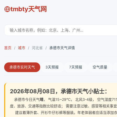
tmbty天气网
首页
/
城市
/
河北省
/
承德市天气详情
承德市实时天气
3天预报
7天预报
空气质量
2026年08月08日，承德市天气小贴士：
承德市今日天气
晴
， 气温15~29℃， 北风3-4级， 空气
度、旅游、交通等指数比较舒适； 需要注意过敏、感冒等相关事
建议着薄外套、开衫牛仔衫裤等服装。年老体弱者应适当添加衣物，