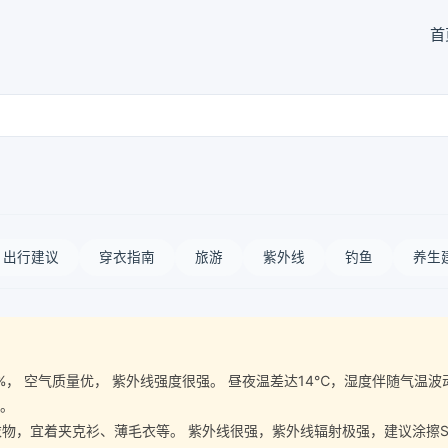
首
出行建议
穿衣指南
旅游
紫外线
钓鱼
养生
湿度71%， 空气质量优， 紫外线强度很强。 昼夜温差达14℃，湿度伴随
宜。
宜着夹克衫、薄毛衣等。 紫外线很强，紫外线辐射极强，建议涂擦SPF