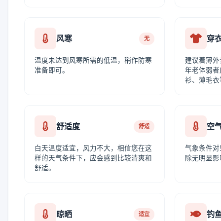
风寒
穿
无
温度未达到风寒所需的低温，稍作防寒
建议着薄外
准备即可。
年老体弱者
衫、薄毛衣
舒适度
空
舒适
白天温度适宜，风力不大，相信您在这
气象条件对
样的天气条件下，应会感到比较清爽和
除无明显影
舒适。
晾晒
钓
适宜