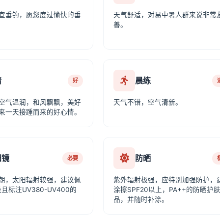
宜垂钓，愿您度过愉快的垂
天气舒适，对易中暑人群来说非常
善。
情
晨练
好
空气温润，和风飘飘，美好
天气不错，空气清新。
来一天接踵而来的好心情。
阳镜
防晒
必要
朗，太阳辐射较强，建议佩
紫外辐射极强，应特别加强防护，
且标注UV380-UV400的
涂擦SPF20以上，PA++的防晒护
品，并随时补涂。