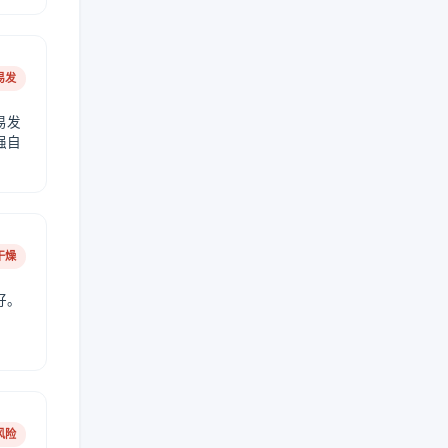
易发
易发
强自
干燥
好。
风险