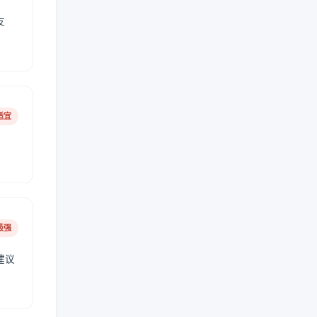
友
适宜
极强
建议
肤