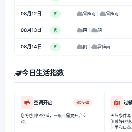
08月12日
雷阵雨
|
雷阵雨
优
08月13日
阴
|
阴
优
08月14日
阴
|
雷阵雨
优
今日生活指数
空调开启
过
较少开启
您将感到很舒适，一般不需要开启空
天气条件易
调。
佩戴好眼镜
洁手和口鼻