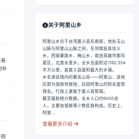
关于阿里山乡
阿里山乡位于台湾嘉义县东南部，地处玉山
山脉与阿里山山脉之间，东邻南投县信义
乡，西接番路乡、梅山乡，南连高雄市那玛
不易
夏区，北靠水里乡。全乡总面积达1182.354
时补
平方公里，是嘉义县面积最大的乡镇。
乡名源自境内的著名山岳——阿里山，该地
区原为邹族世居地，后因阿里山的知名度而
得名。行政上隶属于嘉义县管辖。
截至最新统计数据，全乡人口约6000余
人，主要由邹族等少数民族构成。历史上，
阿里...
查看更多介绍
于阴