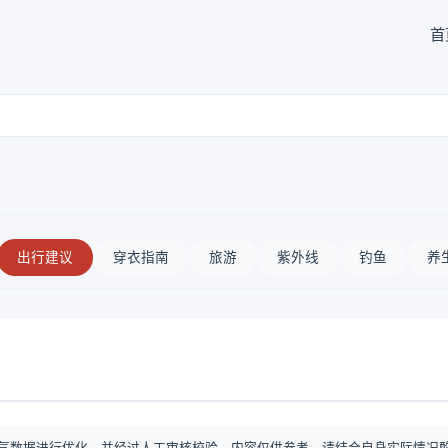
首
出行建议
穿衣指南
旅游
紫外线
钓鱼
养
气数据进行优化，并经过人工审核校验。内容仅供参考，请结合自身实际情况