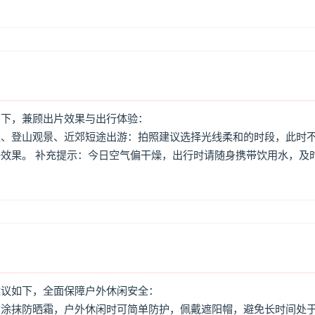
如下，兼顾出片效果与出行体验：
照、登山观景、近郊短途出游：拍照建议选择光线柔和的时段，此时
效果。 补充提示：今日空气偏干燥，出行时请随身携带饮用水，及
建议如下，全面保障户外休闲安全：
意涂抹防晒霜，户外休闲时可简单防护，佩戴遮阳帽，避免长时间处