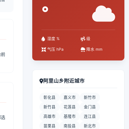
°
湿度 %
级
气压 hPa
降水 mm
免前
阿里山乡附近城市
彰化县
嘉义市
新竹市
新竹县
花莲县
金门县
高雄市
基隆市
连江县
部选
苗栗县
南投县
新北市