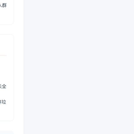
人群
长全
弃垃