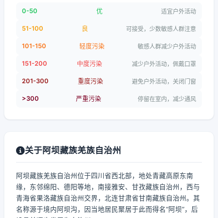
0-50
优
适宜户外活动
51-100
良
可接受，少数敏感人群注意
101-150
轻度污染
敏感人群减少户外活动
151-200
中度污染
减少户外活动，佩戴口罩
201-300
重度污染
避免户外活动，关闭门窗
>300
严重污染
停留在室内，减少通风
关于阿坝藏族羌族自治州
阿坝藏族羌族自治州位于四川省西北部，地处青藏高原东南
缘，东邻绵阳、德阳等地，南接雅安、甘孜藏族自治州，西与
青海省果洛藏族自治州交界，北连甘肃省甘南藏族自治州。其
名称源于境内阿坝沟，因当地居民聚居于此而得名“阿坝”，后