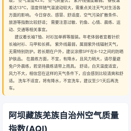
级， 空气湿度42%， 空气质量优， 紫外线强度最弱。 昼夜温
差达13℃，湿度伴随气温波动较大，需重点关注天气对生活各
方面的影响。 今日穿衣、感冒、舒适度、空气污染扩散条件、
旅游等指数比较舒适； 需要注意过敏、钓鱼、心情、晨练、运
动、交通等相关事宜。
建议着长袖T恤、衬衫加单裤等服装。年老体弱者宜着针织
长袖衬衫、马甲和长裤。 紫外线最弱，属弱紫外线辐射天气，
无需特别防护。若长期在户外，建议涂擦SPF在8-12之间的防晒
护肤品。 在晨练方面，不宜，有降水，且风力稍大，请尽量避
免户外晨练，若坚持晨练请带上雨具。 舒适，白天温度适宜，
风力不大，相信您在这样的天气条件下，应会感到比较清爽和舒
适。 洗车不适宜，将有降水，不宜洗车，建议至少1天后再洗
车。
阿坝藏族羌族自治州空气质量
指数(AQI)