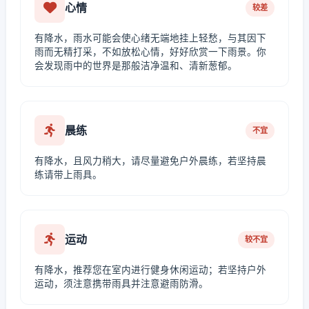
心情
较差
有降水，雨水可能会使心绪无端地挂上轻愁，与其因下
雨而无精打采，不如放松心情，好好欣赏一下雨景。你
会发现雨中的世界是那般洁净温和、清新葱郁。
晨练
不宜
有降水，且风力稍大，请尽量避免户外晨练，若坚持晨
练请带上雨具。
运动
较不宜
有降水，推荐您在室内进行健身休闲运动；若坚持户外
运动，须注意携带雨具并注意避雨防滑。