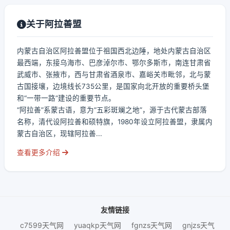
关于阿拉善盟
内蒙古自治区阿拉善盟位于祖国西北边陲，地处内蒙古自治区
最西端，东接乌海市、巴彦淖尔市、鄂尔多斯市，南连甘肃省
武威市、张掖市，西与甘肃省酒泉市、嘉峪关市毗邻，北与蒙
古国接壤，边境线长735公里，是国家向北开放的重要桥头堡
和“一带一路”建设的重要节点。
“阿拉善”系蒙古语，意为“五彩斑斓之地”，源于古代蒙古部落
名称，清代设阿拉善和硕特旗，1980年设立阿拉善盟，隶属内
蒙古自治区，现辖阿拉善...
查看更多介绍
友情链接
c7599天气网
yuaqkp天气网
fgnzs天气网
gnjzs天气