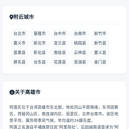
附近城市
台北市
基隆市
台中市
台南市
新竹市
嘉义市
新北市
宜兰县
桃园县
新竹县
苗栗县
彰化县
南投县
云林县
嘉义县
屏东县
台东县
花莲县
澎湖县
金门县
关于高雄市
阿莲区位于台湾高雄市东北部，地处冈山平原南缘，东邻田寮
区，西接冈山区，南连湖内区、茄萣区，北界台南市。该区地
势平坦，属热带季风气候，年均温约24摄氏度。
阿莲之名源自平埔族原住民“阿里简社”，后因闽南语音译为“阿