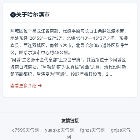
关于哈尔滨市
阿城区位于黑龙江省南部、松嫩平原与长白山余脉过渡地带，
地处东经126°53′—127°37′、北纬45°10′—45°37′之间，东接
宾县，西连双城区，南邻五常市，北靠哈尔滨市道外区及呼兰
区，距哈尔滨市中心约45公里。
“阿城”之名源于金代皇都“上京会宁府”，其治所位于今阿城区
城南白城遗址，“阿勒楚喀”为女真语“黄金”之意，清代设阿勒
楚喀副都统，后演变为“阿城”。1987年撤县设市，2...
查看更多介绍
友情链接
c7599天气网
yuaqkp天气网
fgnzs天气网
gnjzs天气
网