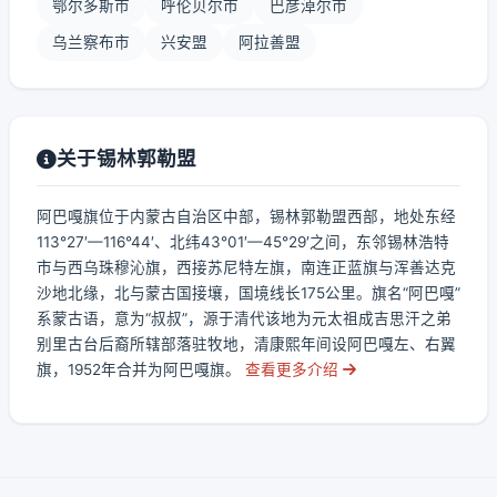
鄂尔多斯市
呼伦贝尔市
巴彦淖尔市
乌兰察布市
兴安盟
阿拉善盟
关于锡林郭勒盟
阿巴嘎旗位于内蒙古自治区中部，锡林郭勒盟西部，地处东经
113°27′—116°44′、北纬43°01′—45°29′之间，东邻锡林浩特
市与西乌珠穆沁旗，西接苏尼特左旗，南连正蓝旗与浑善达克
沙地北缘，北与蒙古国接壤，国境线长175公里。旗名“阿巴嘎”
系蒙古语，意为“叔叔”，源于清代该地为元太祖成吉思汗之弟
别里古台后裔所辖部落驻牧地，清康熙年间设阿巴嘎左、右翼
旗，1952年合并为阿巴嘎旗。
查看更多介绍