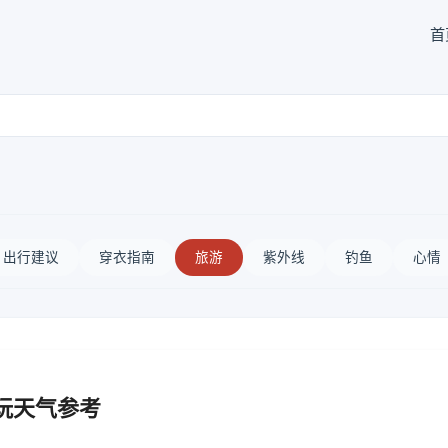
首
出行建议
穿衣指南
旅游
紫外线
钓鱼
心情
玩天气参考