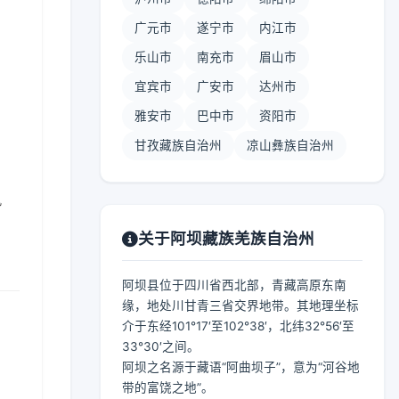
广元市
遂宁市
内江市
乐山市
南充市
眉山市
宜宾市
广安市
达州市
】
雅安市
巴中市
资阳市
甘孜藏族自治州
凉山彝族自治州
风
关于阿坝藏族羌族自治州
阿坝县位于四川省西北部，青藏高原东南
缘，地处川甘青三省交界地带。其地理坐标
介于东经101°17′至102°38′，北纬32°56′至
33°30′之间。
阿坝之名源于藏语“阿曲坝子”，意为“河谷地
带的富饶之地”。