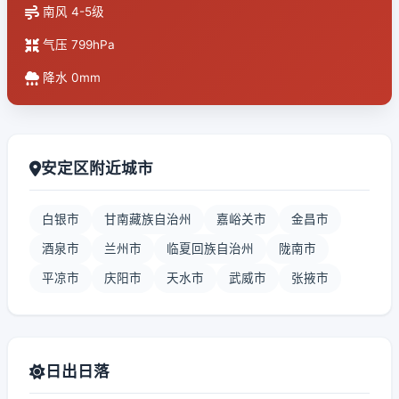
南风 4-5级
气压 799hPa
降水 0mm
安定区附近城市
白银市
甘南藏族自治州
嘉峪关市
金昌市
酒泉市
兰州市
临夏回族自治州
陇南市
平凉市
庆阳市
天水市
武威市
张掖市
日出日落