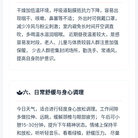
干燥加低温环境，呼吸道黏膜抵抗力下降，容易出
现咽干、咳嗽、鼻塞等不适； 外出时可佩戴口罩，
减少冷风与粉尘刺激；室内避免长时间开空调直
吹，多喝温水滋润咽喉。 近期昼夜温差较大，是感
冒易发时段，老人、儿童与体质较弱人群注意加强
保暖， 少去人群密集封闭场所，勤洗手、常通风，
提高自身防护意识。
六、日常舒缓与身心调理
今日天气，适合进行轻度身心放松调理。工作间隙
多做拉伸、远眺，缓解颈椎与眼部疲劳； 午后可小
憩15-30分钟，提升下午精神状态。情绪上保持平
和放松，听听轻音乐、看看绿植，舒缓压力。 尽量