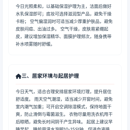
今日光照柔和，以基础保湿护理为主，洁面后做好
水乳保湿即可；底妆可选择滋润型产品，避免干燥
卡粉； 空气偏湿润时可适当减少厚重护肤品，避免
皮肤闷痘、出油过多。 空气干燥，皮肤易紧绷起
皮，建议增加保湿精华、面膜护理频次，随身携带
补水喷雾随时舒缓。
三、居家环境与起居护理
今日天气，适合合理安排居家环境打理，提升居住
舒适度。 雨天空气潮湿，适当减少开窗时间，避免
室内潮气加重；可开启空调除湿模式，保持地面干
爽，防止滑倒与霉菌滋生。 衣物尽量用洗衣机甩干
后晾晒，避免长时间阴干产生异味。 起居上建议早
睡早起，睡前用温水泡脚10-15分钟，促进血液循