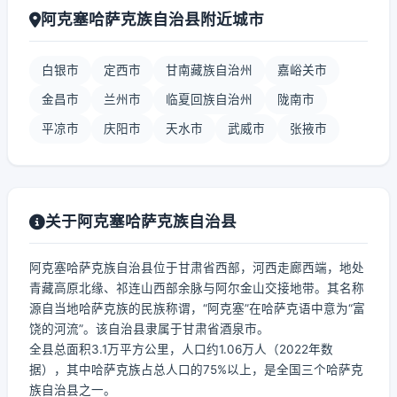
阿克塞哈萨克族自治县附近城市
白银市
定西市
甘南藏族自治州
嘉峪关市
金昌市
兰州市
临夏回族自治州
陇南市
平凉市
庆阳市
天水市
武威市
张掖市
关于阿克塞哈萨克族自治县
阿克塞哈萨克族自治县位于甘肃省西部，河西走廊西端，地处
青藏高原北缘、祁连山西部余脉与阿尔金山交接地带。其名称
源自当地哈萨克族的民族称谓，“阿克塞”在哈萨克语中意为“富
饶的河流”。该自治县隶属于甘肃省酒泉市。
全县总面积3.1万平方公里，人口约1.06万人（2022年数
据），其中哈萨克族占总人口的75%以上，是全国三个哈萨克
族自治县之一。