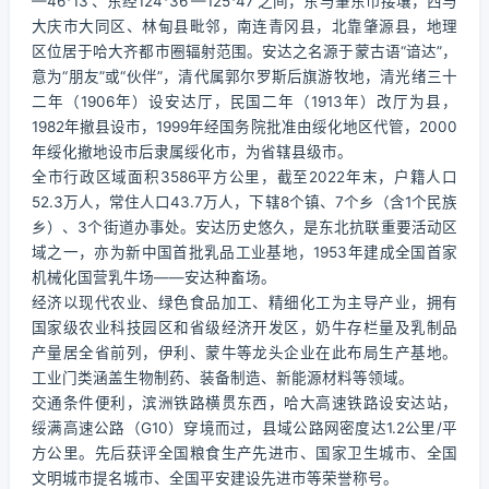
—46°13′、东经124°36′—125°47′之间，东与肇东市接壤，西与
大庆市大同区、林甸县毗邻，南连青冈县，北靠肇源县，地理
区位居于哈大齐都市圈辐射范围。安达之名源于蒙古语“谙达”，
意为“朋友”或“伙伴”，清代属郭尔罗斯后旗游牧地，清光绪三十
二年（1906年）设安达厅，民国二年（1913年）改厅为县，
1982年撤县设市，1999年经国务院批准由绥化地区代管，2000
年绥化撤地设市后隶属绥化市，为省辖县级市。
全市行政区域面积3586平方公里，截至2022年末，户籍人口
52.3万人，常住人口43.7万人，下辖8个镇、7个乡（含1个民族
乡）、3个街道办事处。安达历史悠久，是东北抗联重要活动区
域之一，亦为新中国首批乳品工业基地，1953年建成全国首家
机械化国营乳牛场——安达种畜场。
经济以现代农业、绿色食品加工、精细化工为主导产业，拥有
国家级农业科技园区和省级经济开发区，奶牛存栏量及乳制品
产量居全省前列，伊利、蒙牛等龙头企业在此布局生产基地。
工业门类涵盖生物制药、装备制造、新能源材料等领域。
交通条件便利，滨洲铁路横贯东西，哈大高速铁路设安达站，
绥满高速公路（G10）穿境而过，县域公路网密度达1.2公里/平
方公里。先后获评全国粮食生产先进市、国家卫生城市、全国
文明城市提名城市、全国平安建设先进市等荣誉称号。