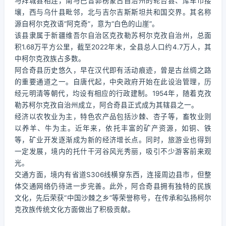
与拜城县相连，南与巴音郭楞蒙古自治州的轮台县、库车市接
壤，西与乌什县毗邻，北与吉尔吉斯斯坦共和国交界。其名称
源自柯尔克孜语“阿克奇”，意为“白色的山崖”。
该县隶属于新疆维吾尔自治区克孜勒苏柯尔克孜自治州，总面
积1.68万平方公里，截至2022年末，全县总人口约4.7万人，其
中柯尔克孜族占多数。
阿合奇县历史悠久，早在汉代即有活动痕迹，曾是古丝绸之路
的重要通道之一。自唐代起，中央政府开始在此设治管理，历
经元明清等朝代，均设有相应的行政建制。1954年，随着克孜
勒苏柯尔克孜自治州成立，阿合奇县正式成为其辖县之一。
经济以农牧业为主，特色农产品包括沙棘、杏子等，畜牧业则
以养羊、牛为主。近年来，依托丰富的矿产资源，如铜、铁
等，矿业开发逐渐成为新的经济增长点。同时，旅游业也得到
一定发展，境内的托什干河谷风光秀丽，吸引不少游客前来观
光。
交通方面，境内有省道S306线横穿东西，连接周边县市，但整
体交通网络仍待进一步完善。此外，阿合奇县拥有独特的民族
文化，先后荣获“中国沙棘之乡”等荣誉称号，在传承和弘扬柯尔
克孜族传统文化方面做出了积极贡献。